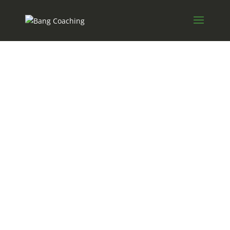
#1
Om at arbejde som
coach
“Hvad er det egentlig du laver John-Erik?
Jeg får ofte spørgsmål om hvad det nu er det der
coaching og hvordan man arbejder.