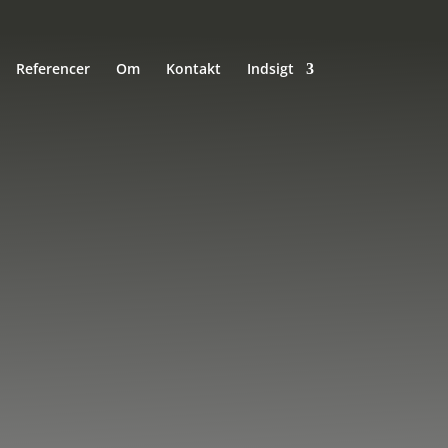
Referencer
Om
Kontakt
Indsigt