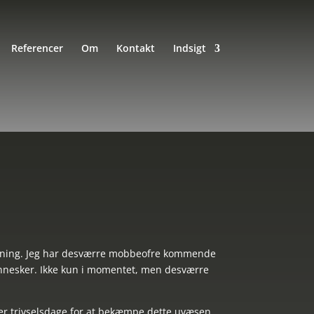
Referencer
Om
Kontakt
Indsigt
ning
mobning. Jeg har desværre mobbeofre kommende
nnesker. Ikke kun i momentet, men desværre
ver trivselsdage for at bekæmpe dette uvæsen.