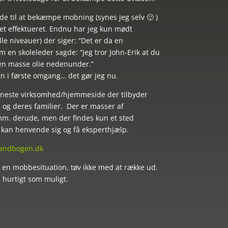
ide til at bekæmpe mobning (synes jeg selv 🙂 )
det effektueret. Endnu har jeg kun mødt
lle niveauer) der siger: “Det er da en
m en skoleleder sagde: “Jeg tror John-Erik at du
en masse olie nedenunder.”
en i første omgang… det gør jeg nu.
 eneste virksomhed/hjemmeside der tilbyder
e og deres familier. Der er masser af
 mm. derude, men der findes kun et sted
r kan henvende sig og få eksperthjælp.
ndbogen.dk
 i en mobbesituation, tøv ikke med at række ud.
å hurtigt som muligt.