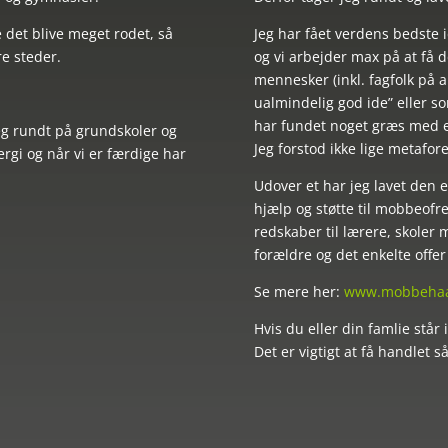
 det blive meget rodet, så
Jeg har fået verdens bedste 
re steder.
og vi arbejder max på at få 
mennesker (inkl. fagfolk på a
ualmindelig god ide” eller so
har fundet noget græs med 
 jeg rundt på grundskoler og
Jeg forstod ikke lige metafor
rgi og når vi er færdige har
Udover et har jeg lavet den
hjælp og støtte til mobbeofr
redskaber til lærere, skoler
forældre og det enkelte offe
Se mere her:
www.mobbehaa
Hvis du eller din famlie står
Det er vigtigt at få handlet s