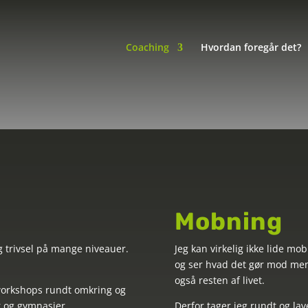
Coaching
Hvordan foregår det?
ivsel om mob
Mobning
trivsel på mange niveauer.
Jeg kan virkelig ikke lide 
og ser hvad det gør mod me
også resten af livet.
 workshops rundt omkring og
r og gymnasier.
Derfor tager jeg rundt og la