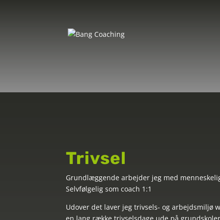
Tr
Trivsel
Grundlæggende arbejder jeg med menneskelig 
Selvfølgelig som coach 1:1
Udover det laver jeg trivsels- og arbejdsmiljø
en lang række trivselsdage ude på grundskole