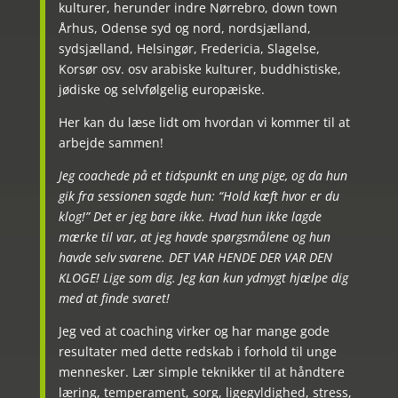
kulturer, herunder indre Nørrebro, down town
Århus, Odense syd og nord, nordsjælland,
sydsjælland, Helsingør, Fredericia, Slagelse,
Korsør osv. osv arabiske kulturer, buddhistiske,
jødiske og selvfølgelig europæiske.
Her kan du læse lidt om hvordan vi kommer til at
arbejde sammen!
Jeg coachede på et tidspunkt en ung pige, og da hun
gik fra sessionen sagde hun: “Hold kæft hvor er du
klog!” Det er jeg bare ikke. Hvad hun ikke lagde
mærke til var, at jeg havde spørgsmålene og hun
havde selv svarene. DET VAR HENDE DER VAR DEN
KLOGE! Lige som dig. Jeg kan kun ydmygt hjælpe dig
med at finde svaret!
Jeg ved at coaching virker og har mange gode
resultater med dette redskab i forhold til unge
mennesker. Lær simple teknikker til at håndtere
læring, temperament, sorg, ligegyldighed, stress,