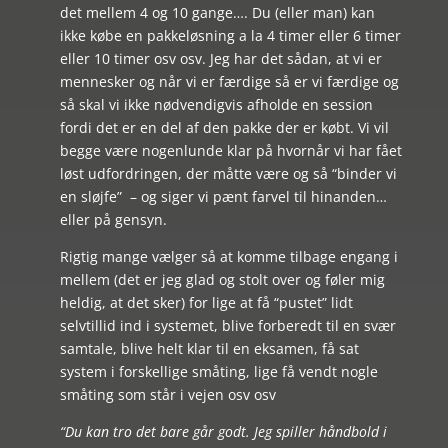
det mellem 4 og 10 gange…. Du (eller man) kan
ikke købe en pakkeløsning a la 4 timer eller 6 timer
eller 10 timer osv osv. Jeg har det sådan, at vi er
mennesker og når vi er færdige så er vi færdige og
så skal vi ikke nødvendigvis afholde en session
fordi det er en del af den pakke der er købt. Vi vil
begge være nogenlunde klar på hvornår vi har fået
løst udfordringen, der måtte være og så “binder vi
en sløjfe” – og siger vi pænt farvel til hinanden…
eller på gensyn.
Rigtig mange vælger så at komme tilbage engang i
mellem (det er jeg glad og stolt over og føler mig
heldig, at det sker) for lige at få “pustet” lidt
selvtillid ind i systemet, blive forberedt til en svær
samtale, blive helt klar til en eksamen, få sat
system i forskellige småting, lige få vendt nogle
småting som står i vejen osv osv
“Du kan tro det bare går godt. Jeg spiller håndbold i