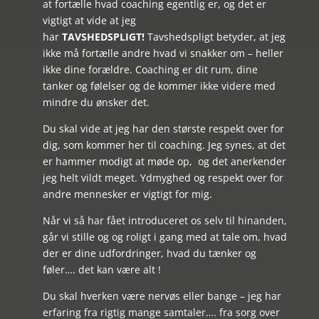
at fortælle hvad coaching egentlig er, og det er
vigtigt at vide at jeg
har
TAVSHEDSPLIGT!
Tavshedspligt betyder, at jeg
ikke må fortælle andre hvad vi snakker om – heller
ikke dine forældre. Coaching er dit rum, dine
tanker og følelser og de kommer ikke videre med
mindre du ønsker det.
Du skal vide at jeg har den største respekt over for
dig, som kommer her til coaching. Jeg synes, at det
er hammer modigt at møde op, og det anerkender
jeg helt vildt meget. Ydmyghed og respekt over for
andre mennesker er vigtigt for mig.
Når vi så har fået introduceret os selv til hinanden,
går vi stille og og roligt i gang med at tale om, hvad
der er dine udfordringer, hvad du tænker og
føler….
det kan være alt !
Du skal hverken være nervøs eller bange – jeg har
erfaring fra rigtig mange samtaler…. fra sorg over