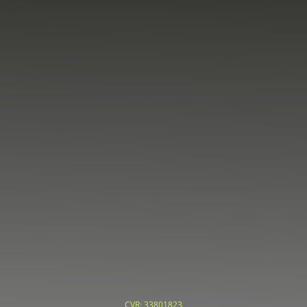
je@bang-coaching.dk

Valkendorfsgade 5, 1.tv
1151 København K


CVR:
33801823