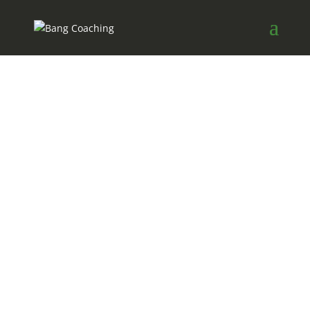
#1
Om at arbejde som
coach
“Hvad er det egentlig du laver John-Erik?
Jeg får ofte spørgsmål om hvad det nu er det der
coaching og hvordan man arbejder.